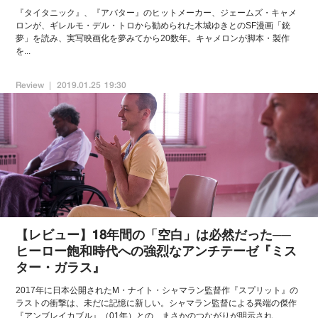
『タイタニック』、『アバター』のヒットメーカー、ジェームズ・キャメ
ロンが、ギレルモ・デル・トロから勧められた木城ゆきとのSF漫画「銃
夢」を読み、実写映画化を夢みてから20数年。キャメロンが脚本・製作
を...
Review
2019.01.25 19:30
【レビュー】18年間の「空白」は必然だった──
ヒーロー飽和時代への強烈なアンチテーゼ『ミス
ター・ガラス』
2017年に日本公開されたM・ナイト・シャマラン監督作『スプリット』の
ラストの衝撃は、未だに記憶に新しい。シャマラン監督による異端の傑作
『アンブレイカブル』（01年）との、まさかのつながりが明示され、...