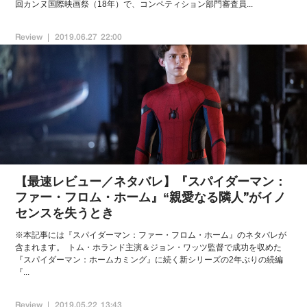
回カンヌ国際映画祭（18年）で、コンペティション部門審査員...
Review
2019.06.27 22:00
【最速レビュー／ネタバレ】『スパイダーマン：
ファー・フロム・ホーム』“親愛なる隣人”がイノ
センスを失うとき
※本記事には『スパイダーマン：ファー・フロム・ホーム』のネタバレが
含まれます。 トム・ホランド主演＆ジョン・ワッツ監督で成功を収めた
『スパイダーマン：ホームカミング』に続く新シリーズの2年ぶりの続編
『...
Review
2019.05.22 13:43