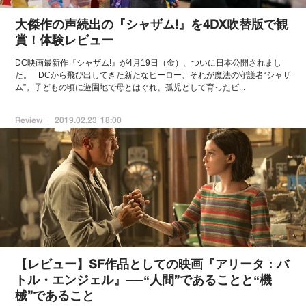
大傑作の声続出の『シャザム!』を4DX吹替版で観
賞！体験レビュー
DC映画最新作『シャザム!』が4月19日（金）、ついに日本公開されまし
た。 DCから飛び出してきた新たなヒーロー、それが魔法の守護者“シャザ
ム”。子どもの頃に遊園地で母とはぐれ、孤児として育ったビ...
Review
2019.02.23 18:00
【レビュー】SF作品としての映画『アリータ：バ
トル・エンジェル』──“人間”であることと“機
械”であること