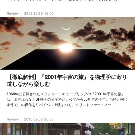
Review
2018.12.19 16:00
【徹底解剖】『2001年宇宙の旅』を物理学に寄り
道しながら楽しむ
1968年に公開されたスタンリー・キューブリックの『2001年宇宙の旅』
は、まぎれもなくSF映画の金字塔だ。公開から50周年の今年、当時と同じ
条件でこの傑作をリバイバル上映すべく、クリストファー・ノー...
Review
2018.09.08 20:30