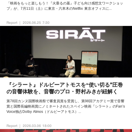
「映画をもっと楽しもう！『火垂るの墓』子ども向け感想文ワークショッ
プ」が、7月11日（土）に東京・六本木のNetflix 東京オフィスに...
Report
2026.06.25 7:30
『シラート』ドルビーアトモスを“使い切る”圧巻
の音響体験を、音響のプロ・野村みきが紐解く
第78回カンヌ国際映画祭で審査員賞を受賞し、第98回アカデミー賞で音響
賞と国際長編映画賞にノミネートされたスペイン映画『シラート』のFan’s
Voice独占Dolby Atmos（ドルビーアトモス）...
Report
2026.03.06 18:00