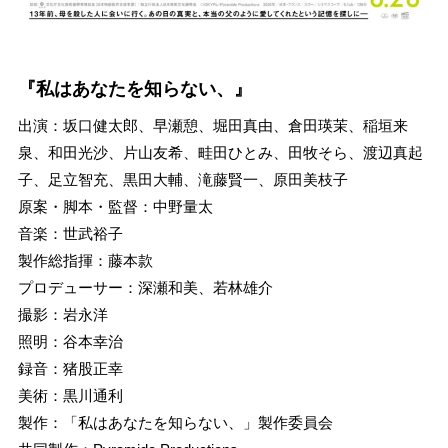
『私はあなたを知らない、』
出演：坂口健太郎、早瀬憩、堀田真由、倉田瑛茉、稲垣来
泉、和田光沙、片山友希、畦田ひとみ、田牧そら、渡辺真起
子、足立智充、黒田大輔、滝藤賢一、原田美枝子
原案・脚本・監督：中野量太
音楽：世武裕子
製作総指揮：藤本款
プロデューサー：深瀬和美、若林雄介
撮影：岩永洋
照明：谷本幸治
録音：猪股正幸
美術：黒川通利
製作：「私はあなたを知らない、」製作委員会