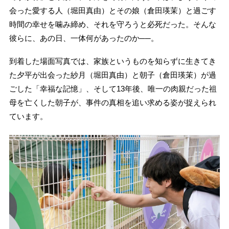
会った愛する人（堀田真由）とその娘（倉田瑛茉）と過ごす
時間の幸せを噛み締め、それを守ろうと必死だった。そんな
彼らに、あの日、一体何があったのか──。
到着した場面写真では、家族というものを知らずに生きてき
た夕平が出会った紗月（堀田真由）と朝子（倉田瑛茉）が過
ごした「幸福な記憶」、そして13年後、唯一の肉親だった祖
母を亡くした朝子が、事件の真相を追い求める姿が捉えられ
ています。