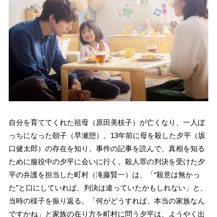
自分を育ててくれた祖母（原田美枝子）が亡くなり、一人ぼ
っちになった朝子（早瀬憩）。13年前に母を殺した夕平（坂
口健太郎）の存在を知り、事件の記事を読んで、真相を知る
ために服役中の夕平に会いに行く。殺人罪の判決を受けた夕
平の弁護を担当した町村（滝藤賢一）は、「“殺意は無かっ
た”と口にしていれば、判決は違っていたかもしれない」と、
当時の様子を振り返る。「何がどうすれば、本当の家族なん
ですかね」と家族の在り方を町村に問う夕平は、ようやく出