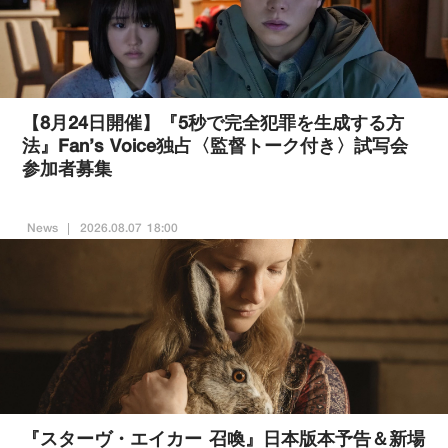
【8月24日開催】『5秒で完全犯罪を生成する方
法』Fan’s Voice独占〈監督トーク付き〉試写会
参加者募集
News
2026.08.07 18:00
『スターヴ・エイカー 召喚』日本版本予告＆新場