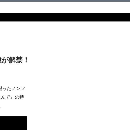
種が解禁！
綴ったノンフ
へんで』の特
。