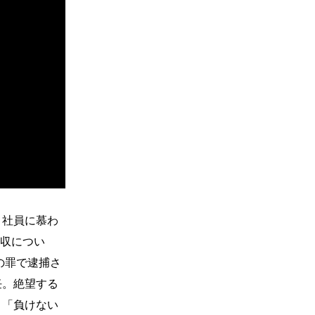
、社員に慕わ
買収につい
の罪で逮捕さ
任。絶望する
と「負けない