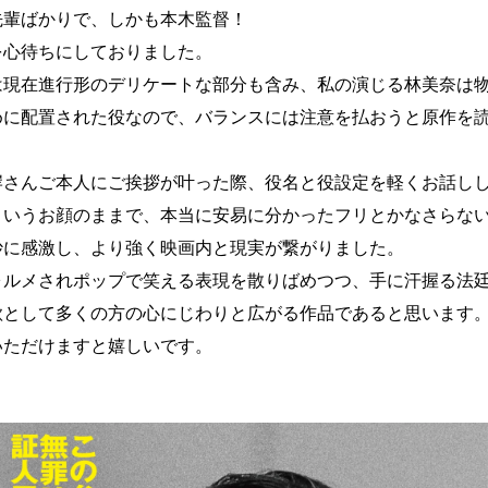
先輩ばかりで、しかも本木監督！
を心待ちにしておりました。
は現在進行形のデリケートな部分も含み、私の演じる林美奈は
めに配置された役なので、バランスには注意を払おうと原作を
。
岸さんご本人にご挨拶が叶った際、役名と役設定を軽くお話し
というお顔のままで、本当に安易に分かったフリとかなさらな
妙に感激し、より強く映画内と現実が繋がりました。
ォルメされポップで笑える表現を散りばめつつ、手に汗握る法
歌として多くの方の心にじわりと広がる作品であると思います
いただけますと嬉しいです。