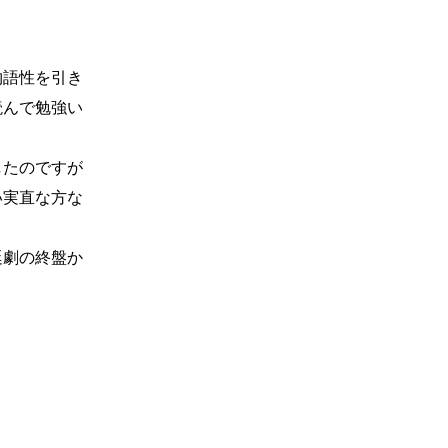
物語性を引き
読んで勉強い
したのですが
い実直な方な
廷劇の終盤か
。