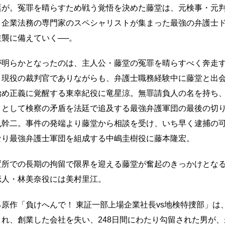
葉が。冤罪を晴らすため戦う覚悟を決めた藤堂は、元検事・元
・企業法務の専門家のスペシャリストが集まった最強の弁護士
襲に備えていく──。
が明らかとなったのは、主人公・藤堂の冤罪を晴らすべく奔走
。現役の裁判官でありながらも、弁護士職務経験中に藤堂と出
始め正義に覚醒する東幸紀役に竜星涼。無罪請負人の名を持ち
トとして検察の矛盾を法廷で追及する最強弁護軍団の最後の切
丸幹二。事件の発端より藤堂から相談を受け、いち早く逮捕の
なり最強弁護士軍団を組成する中嶋圭樹役に藤本隆宏。
置所での長期の拘留で限界を迎える藤堂が奮起のきっかけとな
恋人・林美奈役には美村里江。
原作「負けへんで！ 東証一部上場企業社長vs地検特捜部」は
れ、創業した会社を失い、248日間にわたり勾留された男が