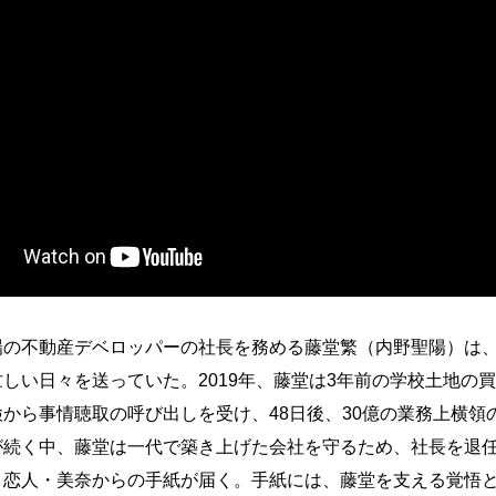
場の不動産デベロッパーの社長を務める藤堂繁（内野聖陽）は
しい日々を送っていた。2019年、藤堂は3年前の学校土地の
から事情聴取の呼び出しを受け、48日後、30億の業務上横領
が続く中、藤堂は一代で築き上げた会社を守るため、社長を退
、恋人・美奈からの手紙が届く。手紙には、藤堂を支える覚悟