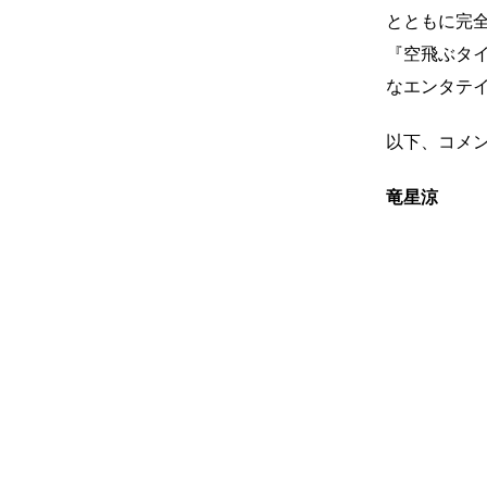
とともに完
『空飛ぶタ
なエンタテ
以下、コメ
竜星涼