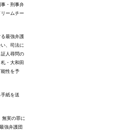
判事・刑事弁
ドリームチー
する最強弁護
会い、司法に
、証人尋問の
り札・大和田
可能性を予
る手紙を送
、無実の罪に
、最強弁護団