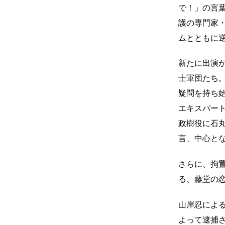
で！」の言
護の専門家
ムとともに逆
新たに出演
士軍団たち
疑問を持ち
エキスパー
政樹役に石
言、中心と
さらに、拘
る、藤堂の
山岸忍による
よって逮捕さ