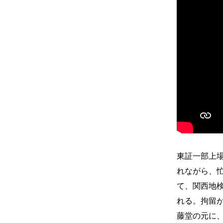
東証一部上
れながら、忙
て、関西地検
れる。拘留
藤堂の元に