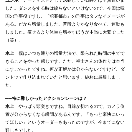
ユンホ
アーティストとして活動している時とは全然違いま
した。ダンスをする時は絞らないといけないので。今回は韓
国の刑事役ですし、『犯罪都市』の刑事はタフなイメージが
ある。だから増量しました。普段よりかなり食べて、運動も
しました。痩せるより体重を増やすほうが本当に大変でした
（笑）。
水上
僕はいつも通りの増量方法で、限られた時間の中でで
きることをやった感じです。ただ、福士さんの体作りは本当
にすごかったですね。何が正解かは分からないですけど、ダ
ントツで作り込まれていたと思います。純粋に感服しまし
た。
──特に難しかったアクションシーンは？
水上
やっぱり頭突きですね。目線が切れるので、カメラ位
置が分からなくなる瞬間があるんです。「もっと豪快にいっ
てほしい」というオーダーもあったのですが、今までにない
難しさでした。