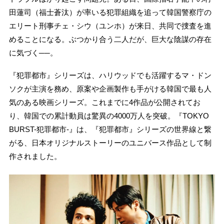
田蓮司（福士蒼汰）が率いる犯罪組織を追って韓国警察庁の
エリート刑事チェ・シウ（ユンホ）が来日、共同で捜査を進
めることになる。ぶつかり合う二人だが、巨大な陰謀の存在
に気づく──。
『犯罪都市』シリーズは、ハリウッドでも活躍するマ・ドン
ソクが主演を務め、原案や企画製作も手がける韓国で最も人
気のある映画シリーズ。これまでに4作品が公開されてお
り、韓国での累計動員は驚異の4000万人を突破。『TOKYO
BURST-犯罪都市-』は、『犯罪都市』シリーズの世界線と繋
がる、日本オリジナルストーリーのユニバース作品として制
作されました。