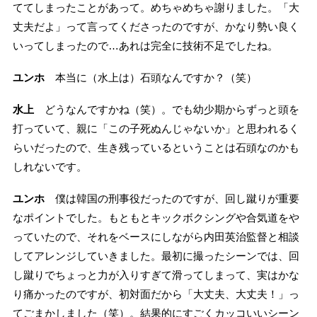
ててしまったことがあって。めちゃめちゃ謝りました。「大
丈夫だよ」って言ってくださったのですが、かなり勢い良く
いってしまったので…あれは完全に技術不足でしたね。
ユンホ
本当に（水上は）石頭なんですか？（笑）
水上
どうなんですかね（笑）。でも幼少期からずっと頭を
打っていて、親に「この子死ぬんじゃないか」と思われるく
らいだったので、生き残っているということは石頭なのかも
しれないです。
ユンホ
僕は韓国の刑事役だったのですが、回し蹴りが重要
なポイントでした。もともとキックボクシングや合気道をや
っていたので、それをベースにしながら内田英治監督と相談
してアレンジしていきました。最初に撮ったシーンでは、回
し蹴りでちょっと力が入りすぎて滑ってしまって、実はかな
り痛かったのですが、初対面だから「大丈夫、大丈夫！」っ
てごまかしました（笑）。結果的にすごくカッコいいシーン