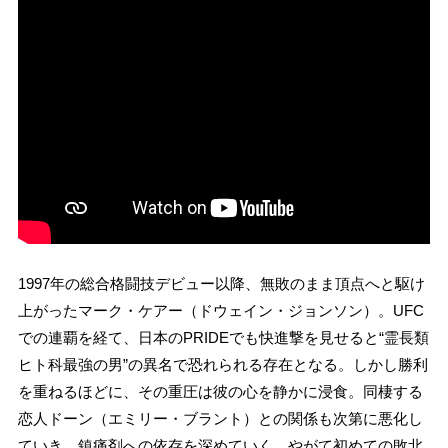
1997年の総合格闘技デビュー以降、無敗のまま頂点へと駆け
上がったマーク・ケアー（ドウェイン・ジョンソン）。UFC
での連覇を経て、日本のPRIDEでも快進撃を見せると“霊長類
ヒト科最強の男”の異名で恐れられる存在となる。しかし勝利
を重ねるほどに、その重圧は彼の心を静かに浸食。同棲する
恋人ドーン（エミリー・ブラント）との関係も次第に悪化し
ていき、鎮痛剤への依存を深めていく。やがて初めての敗北