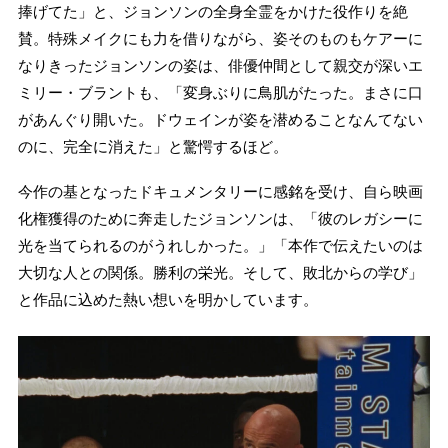
捧げてた」と、ジョンソンの全身全霊をかけた役作りを絶
賛。特殊メイクにも力を借りながら、姿そのものもケアーに
なりきったジョンソンの姿は、俳優仲間として親交が深いエ
ミリー・ブラントも、「変身ぶりに鳥肌がたった。まさに口
があんぐり開いた。ドウェインが姿を潜めることなんてない
のに、完全に消えた」と驚愕するほど。
今作の基となったドキュメンタリーに感銘を受け、自ら映画
化権獲得のために奔走したジョンソンは、「彼のレガシーに
光を当てられるのがうれしかった。」「本作で伝えたいのは
大切な人との関係。勝利の栄光。そして、敗北からの学び」
と作品に込めた熱い想いを明かしています。