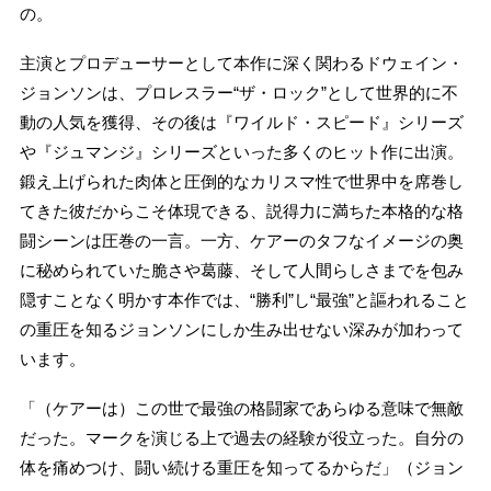
の。
主演とプロデューサーとして本作に深く関わるドウェイン・
ジョンソンは、プロレスラー“ザ・ロック”として世界的に不
動の人気を獲得、その後は『ワイルド・スピード』シリーズ
や『ジュマンジ』シリーズといった多くのヒット作に出演。
鍛え上げられた肉体と圧倒的なカリスマ性で世界中を席巻し
てきた彼だからこそ体現できる、説得力に満ちた本格的な格
闘シーンは圧巻の一言。一方、ケアーのタフなイメージの奥
に秘められていた脆さや葛藤、そして人間らしさまでを包み
隠すことなく明かす本作では、“勝利”し“最強”と謳われること
の重圧を知るジョンソンにしか生み出せない深みが加わって
います。
「（ケアーは）この世で最強の格闘家であらゆる意味で無敵
だった。マークを演じる上で過去の経験が役立った。自分の
体を痛めつけ、闘い続ける重圧を知ってるからだ」（ジョン