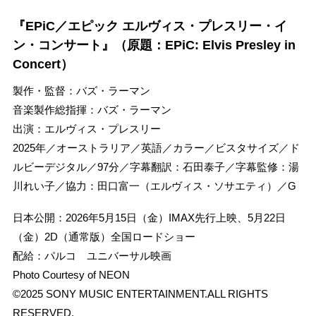
『EPiC／エピック エルヴィス・プレスリー・イ
ン・コンサート』（原題：EPiC: Elvis Presley in
Concert）
製作・監督：バズ・ラーマン
音楽製作総指揮：バズ・ラーマン
出演：エルヴィス・プレスリー
2025年／オーストラリア／英語／カラー／ビスタサイズ／ド
ルビーデジタル／97分／字幕翻訳：石田泰子／字幕監修：湯
川れい子／協力：田口富一（エルヴィス・ソサエティ）／G
日本公開：2026年5月15日（金）IMAX先行上映、5月22日
（金）2D（通常版）全国ロードショー
配給：パルコ ユニバーサル映画
Photo Courtesy of NEON
©2025 SONY MUSIC ENTERTAINMENT.ALL RIGHTS
RESERVED.