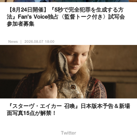
【8月24日開催】『5秒で完全犯罪を生成する方
法』Fan’s Voice独占〈監督トーク付き〉試写会
参加者募集
News
2026.08.07 18:00
『スターヴ・エイカー 召喚』日本版本予告＆新場
面写真15点が解禁！
Twitter