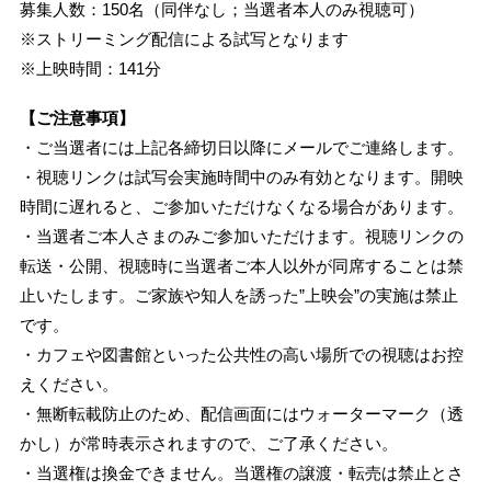
募集人数：150名（同伴なし；当選者本人のみ視聴可）
※ストリーミング配信による試写となります
※上映時間：141分
【ご注意事項】
・ご当選者には上記各締切日以降にメールでご連絡します。
・視聴リンクは試写会実施時間中のみ有効となります。開映
時間に遅れると、ご参加いただけなくなる場合があります。
・当選者ご本人さまのみご参加いただけます。視聴リンクの
転送・公開、視聴時に当選者ご本人以外が同席することは禁
止いたします。ご家族や知人を誘った”上映会”の実施は禁止
です。
・カフェや図書館といった公共性の高い場所での視聴はお控
えください。
・無断転載防止のため、配信画面にはウォーターマーク（透
かし）が常時表示されますので、ご了承ください。
・当選権は換金できません。当選権の譲渡・転売は禁止とさ