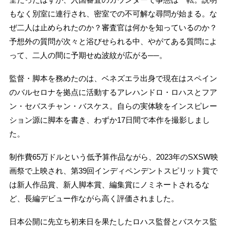
もなく別室に連行され、密室での不可解な尋問が始まる。な
ぜ二人は止められたのか？審査官は何かを知っているのか？
予想外の質問が次々と浴びせられる中、やがてある質問によ
って、二人の間に予期せぬ波紋が広がる──。
監督・脚本を務めたのは、ベネズエラ出身で現在はスペイン
のバルセロナを拠点に活動するアレハンドロ・ロハスとフア
ン・セバスチャン・バスケス。自らの実体験をインスピレー
ション源に脚本を書き、わずか17日間で本作を撮影しまし
た。
制作費65万ドルという低予算作品ながら、2023年のSXSW映
画祭で上映され、第39回インディペンデントスピリット賞で
は新人作品賞、新人脚本賞、編集賞にノミネートされるな
ど、長編デビュー作ながら高く評価されました。
日本公開に先立ち初来日を果たしたロハス監督とバスケス監