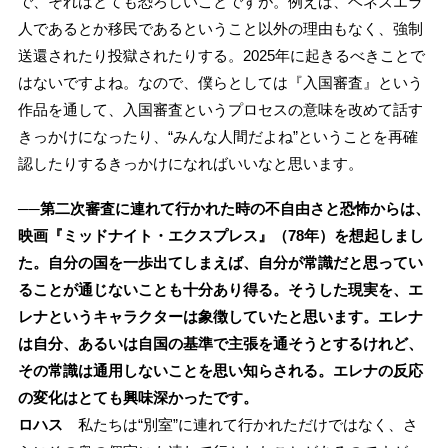
で、それはとても恐ろしいことですが。例えば、ベネズエラ
人であるとか移民であるということ以外の理由もなく、強制
送還されたり投獄されたりする。2025年に起きるべきことで
はないですよね。なので、僕らとしては『入国審査』という
作品を通して、入国審査というプロセスの意味を改めて話す
きっかけになったり、“みんな人間だよね”ということを再確
認したりするきっかけになればいいなと思います。
──第二次審査に連れて行かれた時の不自由さと恐怖からは、
映画『ミッドナイト・エクスプレス』（78年）を想起しまし
た。自分の国を一歩出てしまえば、自分が常識だと思ってい
ることが通じないことも十分あり得る。そうした現実を、エ
レナというキャラクターは象徴していたと思います。エレナ
は自分、あるいは自国の基準で主張を通そうとするけれど、
その常識は通用しないことを思い知らされる。エレナの反応
の変化はとても興味深かったです。
ロハス
私たちは“別室”に連れて行かれただけではなく、さ