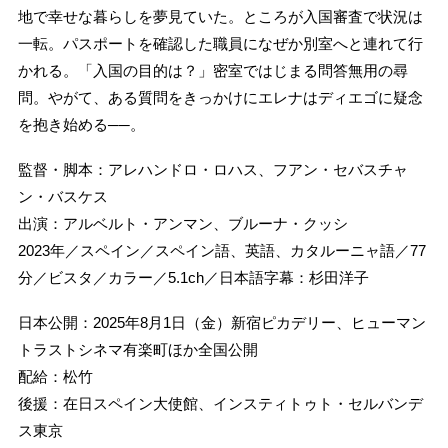
地で幸せな暮らしを夢見ていた。ところが入国審査で状況は
一転。パスポートを確認した職員になぜか別室へと連れて行
かれる。「入国の目的は？」密室ではじまる問答無用の尋
問。やがて、ある質問をきっかけにエレナはディエゴに疑念
を抱き始める──。
監督・脚本：アレハンドロ・ロハス、フアン・セバスチャ
ン・バスケス
出演：アルベルト・アンマン、ブルーナ・クッシ
2023年／スペイン／スペイン語、英語、カタルーニャ語／77
分／ビスタ／カラー／5.1ch／日本語字幕：杉田洋子
日本公開：2025年8月1日（金）新宿ピカデリー、ヒューマン
トラストシネマ有楽町ほか全国公開
配給：松竹
後援：在日スペイン大使館、インスティトゥト・セルバンデ
ス東京