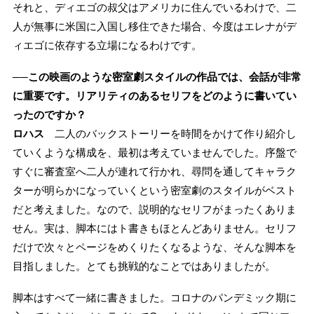
それと、ディエゴの叔父はアメリカに住んでいるわけで、二
人が無事に米国に入国し移住できた場合、今度はエレナがデ
ィエゴに依存する立場になるわけです。
──この映画のような密室劇スタイルの作品では、会話が非常
に重要です。リアリティのあるセリフをどのように書いてい
ったのですか？
ロハス
二人のバックストーリーを時間をかけて作り紹介し
ていくような構成を、最初は考えていませんでした。序盤で
すぐに審査室へ二人が連れて行かれ、尋問を通してキャラク
ターが明らかになっていくという密室劇のスタイルがベスト
だと考えました。なので、説明的なセリフがまったくありま
せん。実は、脚本にはト書きもほとんどありません。セリフ
だけで次々とページをめくりたくなるような、そんな脚本を
目指しました。とても挑戦的なことではありましたが。
脚本はすべて一緒に書きました。コロナのパンデミック期に