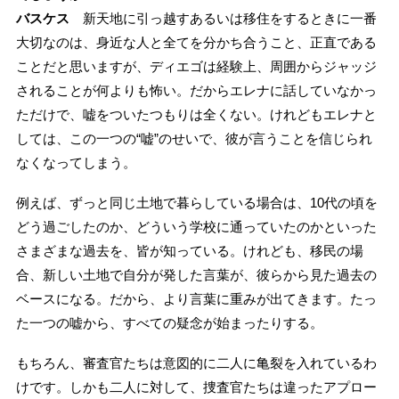
バスケス
新天地に引っ越すあるいは移住をするときに一番
大切なのは、身近な人と全てを分かち合うこと、正直である
ことだと思いますが、ディエゴは経験上、周囲からジャッジ
されることが何よりも怖い。だからエレナに話していなかっ
ただけで、嘘をついたつもりは全くない。けれどもエレナと
しては、この一つの“嘘”のせいで、彼が言うことを信じられ
なくなってしまう。
例えば、ずっと同じ土地で暮らしている場合は、10代の頃を
どう過ごしたのか、どういう学校に通っていたのかといった
さまざまな過去を、皆が知っている。けれども、移民の場
合、新しい土地で自分が発した言葉が、彼らから見た過去の
ベースになる。だから、より言葉に重みが出てきます。たっ
た一つの嘘から、すべての疑念が始まったりする。
もちろん、審査官たちは意図的に二人に亀裂を入れているわ
けです。しかも二人に対して、捜査官たちは違ったアプロー