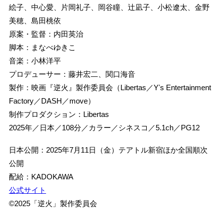
絵子、中心愛、片岡礼子、岡谷瞳、辻凪子、小松遼太、金野
美穂、島田桃依
原案・監督：内田英治
脚本：まなべゆきこ
音楽：小林洋平
プロデューサー：藤井宏二、関口海音
製作：映画『逆火』製作委員会（Libertas／Yʼs Entertainment
Factory／DASH／move）
制作プロダクション：Libertas
2025年／日本／108分／カラー／シネスコ／5.1ch／PG12
日本公開：2025年7月11日（金）テアトル新宿ほか全国順次
公開
配給：KADOKAWA
公式サイト
©2025「逆火」製作委員会