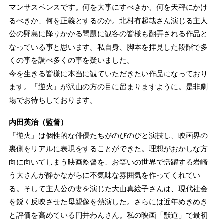
マンサスペンスです。何を大事にすべきか、何を天秤にかけ
るべきか、何を正義とするのか。北村有起哉さん演じる主人
公の野島に降りかかる問題に観客の皆様も翻弄される作品と
なっている事と思います。私自身、脚本を拝見した段階で多
くの事を調べ多くの事を疑いました。
今を生きる皆様に本当に観ていただきたい作品になっており
ます。「逆火」が沢山の方の目に留まりますように。是非劇
場でお待ちしております。
内田英治（監督）
「逆火」は個性的な俳優たちがのびのびと演技し、映画界の
裏側をリアルに表現をすることができた。理想がおかしな方
向に向いてしまう映画監督を、お笑いの世界で活躍する岩崎
う大さんが静かながらに不気味な雰囲気を作ってくれてい
る。そして主人公の妻を演じた大山真絵子さんは、現代社会
を鋭く反映させた母親像を熱演した。さらには近年めきめき
と評価を高めている円井わんさん。私の映画「獣道」で最初