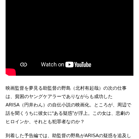
映画監督を夢見る助監督の野島（北村有起哉）の次の仕事
は、貧困のヤングケアラーでありながらも成功した
ARISA（円井わん）の自伝小説の映画化。ところが、周辺で
話を聞くうちに彼女に“ある疑惑”が浮上。この女は、悲劇の
ヒロインか、それとも犯罪者なのか？
到着した予告編では、助監督の野島がARISAの疑惑を追及し