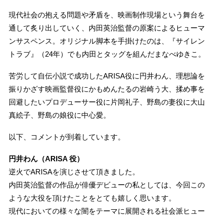
現代社会の抱える問題や矛盾を、映画制作現場という舞台を
通して炙り出していく、内田英治監督の原案によるヒューマ
ンサスペンス。オリジナル脚本を手掛けたのは、『サイレン
トラブ』（24年）でも内田とタッグを組んだまなべゆきこ。
苦労して自伝小説で成功したARISA役に円井わん、理想論を
振りかざす映画監督役にかもめんたるの岩崎う大、揉め事を
回避したいプロデューサー役に片岡礼子、野島の妻役に大山
真絵子、野島の娘役に中心愛。
以下、コメントが到着しています。
円井わん（ARISA 役）
逆火でARISAを演じさせて頂きました。
内田英治監督の作品が俳優デビューの私としては、今回この
ような大役を頂けたことをとても嬉しく思います。
現代においての様々な闇をテーマに展開される社会派ヒュー