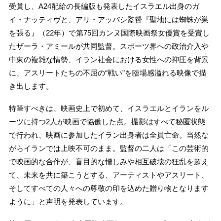
受賞し、A24配給の長編版も発表したイスラエル出身のガ
イ・ナッティヴと、アリ・アッバシ監督『聖地には蜘蛛が巣
を張る』（22年）で第75回カンヌ国際映画祭女優賞を受賞し
たザーラ・アミールが共同監督。スポーツ界への政治介入や
中東の複雑な情勢、イラン社会における女性への抑圧を背景
に、アスリートたちの不屈の“戦い”を臨場感溢れる映像で描
き出します。
特筆すべきは、映画史上で初めて、イスラエルとイランをル
ーツに持つ2人が映画で協働した点。撮影はすべて秘匿状態
で行われ、映画に参加したイラン出身者は全員亡命。当然な
がらイランでは上映不可のまま。監督の二人は「この芸術的
で映画的な合作が、盲目的な憎しみや相互破壊の狂乱を超え
て、未来を共に築こうとする、アーティストやアスリート、
そしてすべての人々への尊敬の印を込めた贈り物となります
ように」と声明を発表しています。