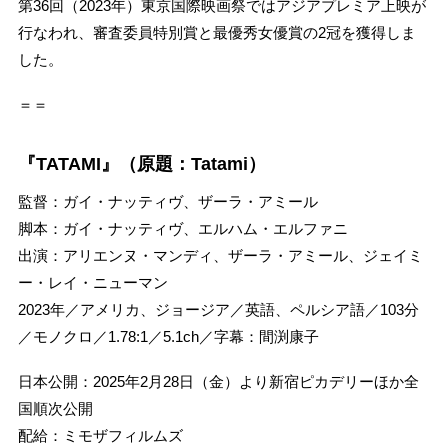
第36回（2023年）東京国際映画祭ではアジアプレミア上映が
行なわれ、審査委員特別賞と最優秀女優賞の2冠を獲得しま
した。
＝＝
『TATAMI』（原題：Tatami）
監督：ガイ・ナッティヴ、ザーラ・アミール
脚本：ガイ・ナッティヴ、エルハム・エルファニ
出演：アリエンヌ・マンディ、ザーラ・アミール、ジェイミ
ー・レイ・ニューマン
2023年／アメリカ、ジョージア／英語、ペルシア語／103分
／モノクロ／1.78:1／5.1ch／字幕：間渕康子
日本公開：2025年2月28日（金）より新宿ピカデリーほか全
国順次公開
配給：ミモザフィルムズ