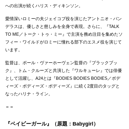
への出演が続くハリス・ディキンソン。
愛情深いロミーの夫ジェイコブ役を演じたアントニオ・バン
デラスは、優しさと慈しみを全身で表現。さらに、『TALK
TO ME／トーク・トゥ・ミー』で主演を務め注目を集めたソ
フィー・ワイルドがロミーに憧れる部下のエスメ役を演じて
います。
監督は、ポール・ヴァーホーヴェン監督の『ブラックブッ
ク』、トム・クルーズと共演した『ワルキューレ』では俳優
として活躍し、A24とは『BODIES BODIES BODIES／ボデ
ィーズ・ボディーズ・ボディーズ』に続く2度目のタッグと
なったハリナ・ライン。
＝＝
『ベイビーガール』（原題：Babygirl）