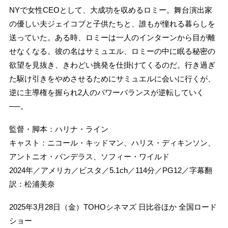
NYで女性CEOとして、大成功を収めるロミー。舞台演出家
の優しい夫ジェイコブと子供たちと、誰もが憧れる暮らしを
送っていた。ある時、ロミーは一人のインターンから目が離
せなくなる。彼の名はサミュエル、ロミーの中に眠る秘密の
欲望を見抜き、きわどい挑発を仕掛けてくるのだ。行き過ぎ
た駆け引きをやめさせるためにサミュエルに会いに行くが、
逆に主導権を握られ2人のパワーバランスが逆転していく
──。
監督・脚本：ハリナ・ライン
キャスト：ニコール・キッドマン、ハリス・ディキンソン、
アントニオ・バンデラス、ソフィー・ワイルド
2024年／アメリカ／ビスタ／5.1ch／114分／PG12／字幕翻
訳：松浦美奈
2025年3月28日（金）TOHOシネマズ 日比谷ほか 全国ロード
ショー