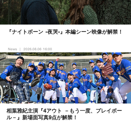
『ナイトボーン -夜哭-』本編シーン映像が解禁！
News
2026.08.06 16:00
相葉雅紀主演『4アウト －もう一度、プレイボー
ル－』新場面写真9点が解禁！