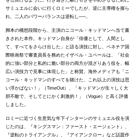
サミュエルに会いに行くロミーでしたが、逆に主導権を握ら
れ、二人のパワーバランスは逆転し──。
脚本の構想段階から、主演のニコール・キッドマンへ当て書
きされた本作。キッドマン自身が「俳優として、人間とし
て、すべてをさらけ出した」と語る演技に対し、ベネチア国
際映画祭で審査員長を務めたイザベル・ユペールは、「社会
的に強い部分と私的に脆い部分の両方が混ざりあう役を、幅
広い演技力で見事に体現した」と称賛。海外メディアも「ニ
コール・キッドマンのすべてを賭けた、これ以上の演技は思
い浮かばない！」（TimeOut）、「キッドマンが生々しく大
胆不敵で、そしてとにかく刺激的！」（Vogue）と高く評価
しました。
ロミーに近づく生意気な年下インターンのサミュエル役を演
じたのは、『キングスマン：ファースト・エージェント』、
『逆転のトライアングル』、『アイアンクロー』など話題作