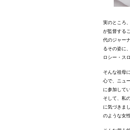
実のところ
が監督する
代のジャー
るその姿に
ロシー・ス
そんな祖母
⼼で、ニュ
に参加して
そして、私
に気づきま
のような⼥