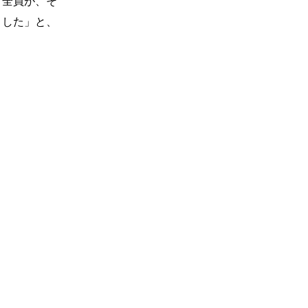
フ全員が、そ
ました」と、
。