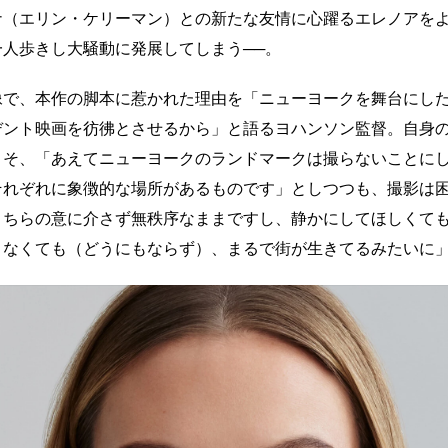
ナ（エリン・ケリーマン）との新たな友情に心躍るエレノアを
一人歩きし大騒動に発展してしまう──。
像で、本作の脚本に惹かれた理由を「ニューヨークを舞台にした
デント映画を彷彿とさせるから」と語るヨハンソン監督。自身
こそ、「あえてニューヨークのランドマークは撮らないことに
それぞれに象徴的な場所があるものです」としつつも、撮影は
こちらの意に介さず無秩序なままですし、静かにしてほしくて
くなくても（どうにもならず）、まるで街が生きてるみたいに