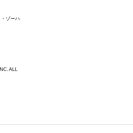
タ・ゾーハ
NC. ALL