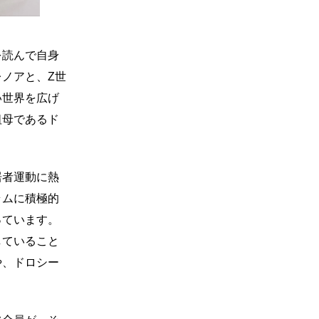
を読んで自身
ノアと、Z世
い世界を広げ
祖⺟であるド
居者運動に熱
ラムに積極的
っています。
していること
や、ドロシー