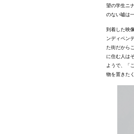
望の学生ニ
のない嘘は
到着した映
ンディペン
た街だから
に住む人は
ようで、「
物を置きた