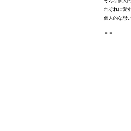
そんな個人
れぞれに愛
個人的な想
＝＝