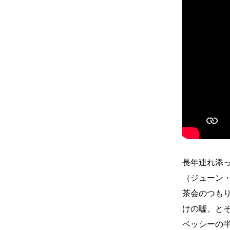
長年連れ添
（ジューン
茶会のつも
けの嘘、と
ベッシーの