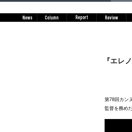
『エレ
第78回カ
監督を務め