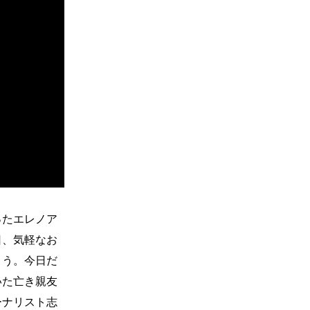
ったエレノア
日、気軽なお
まう。今日だ
いた亡き親友
ーナリスト志