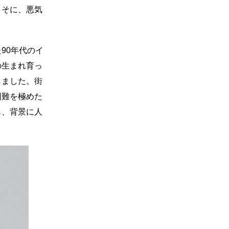
よそに、悪気
90年代のイ
の生まれ育っ
しました。街
困難を極めた
も、背景に人
」