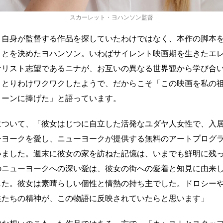
スカーレット・ヨハンソン監督
、自身が監督する作品を探していたわけではなく、本作の脚本
ことを決めたヨハンソン。いわばサイレント映画期を生きたエレ
ナリスト志望であるニナが、お互いの異なる世界観から学び合
、とりわけワクワクしたようで、だからこそ「この映画を私の
ローンに捧げた」と語っています。
について、「彼⼥はじつに⾃⽴した活発なユダヤ⼈⼥性で、⼊
ーヨークを愛し、ニューヨークが提供する無料のアートプログ
いました。週末に彼⼥の家を訪ねた記憶は、いまでも鮮明に残
のニューヨークへの深い愛は、彼⼥の街への愛着と知見に由来
した。彼⼥は素晴らしい個性と情熱の持ち主でした。ドロシー
性たちの精神が、この物語に反映されていたらと思います」