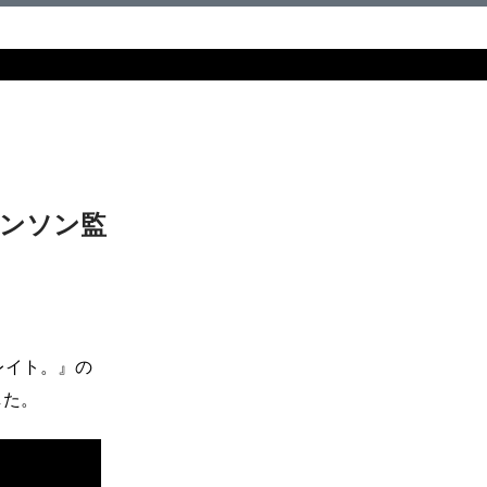
ンソン監
レイト。』の
した。