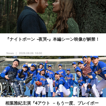
『ナイトボーン -夜哭-』本編シーン映像が解禁！
News
2026.08.06 16:00
相葉雅紀主演『4アウト －もう一度、プレイボー