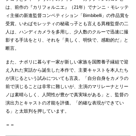
は、前作の『カリフォルニエ』（21年）でナンニ・モレッテ
ィ主催の新進監督コンペティション「Bimbibelli」の作品賞を
受賞。いわばモレッティの秘蔵っ子とも言える異種監督の二
人は、ハンディカメラを多用し、少人数のクルーで迅速に撮
影する手法をとり、それを「美しく、明快で、感動的だ」と
断言。
また、ナポリに暮らす一家が新しい家族を国際養子縁組で迎
え入れた実話から誕生した本作で、主要キャストを本人たち
が演じるという試みについても言及。「自分自身をカメラの
前で演じることは非常に難しいが、主演のマリレーナとリー
ノは素晴らしく、人間性が豊かで真実味がある」と、監督の
演出力とキャストの才能を評価。「的確な表現ができてい
る」と太鼓判を押しています。
＝＝