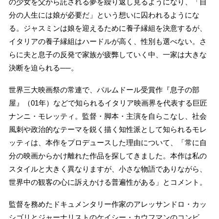
の少女を父から託される夢を繰り返し見るようになり、「自
分の人生には娘が必要だ」という想いに囚われるようにな
る。ジャスミンは娘を迎えるために養子縁組を決意するが、
イタリアの養子縁組はハードルが高く、性別も選べない。さ
らに夫と息子の反発で家族が疲弊していく中、一家は大きな
決断を迫られる──。
世界三大映画祭の常連で、パルムドール受賞作『息子の部
屋』（01年）などで知られるイタリア映画界を代表する巨匠
ナンニ・モレッティ。監督・脚本・主演を自らこなし、社会
風刺や政治的なテーマを鋭く描く知性派として知られるモレ
ッティは、本作をプロデュースした理由について、「常に自
分の映画からかけ離れた作品を探してきました。本作は私の
スタイルと大きく異なりますが、小さな物語でありながら、
世界中の観客の心に訴えかける普遍性がある」とコメント。
監督を務めたドキュメンタリー作家のアレッサンドロ・カッ
シゴリとジャーナリストのケイシー・カウフマンのコンビ