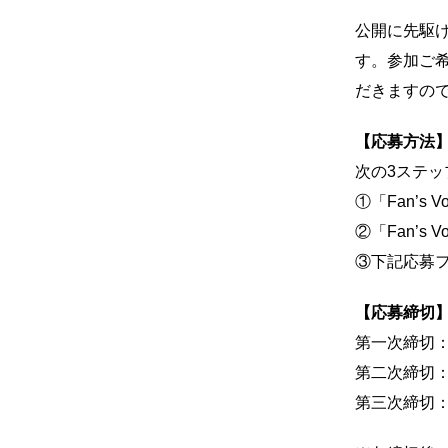
公開に先駆け
す。参加ご
だきますの
【応募方法
次の3ステ
①「Fan’s
②「Fan’s 
③下記応募
【応募締切
第一次締切：2
第二次締切：2
第三次締切：2