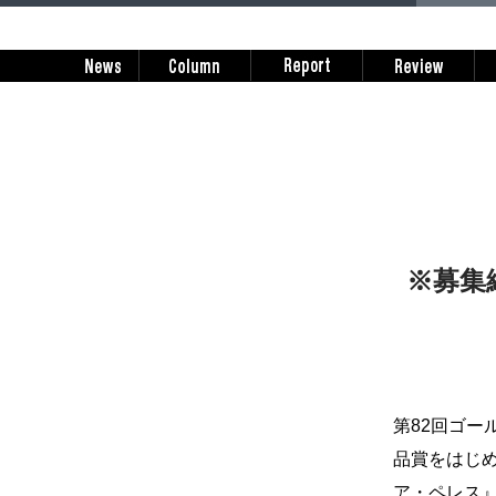
※募集
第82回ゴー
品賞をはじ
ア・ペレス』