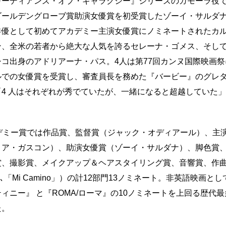
ガーディアンズ・オブ・ギャラクシー』シリーズのガモーラ役
ゴールデングローブ賞助演女優賞を初受賞したゾーイ・サルダ
俳優として初めてアカデミー主演女優賞にノミネートされたカ
ン、全米の若者から絶大な人気を誇るセレーナ・ゴメス、そし
コ出身のアドリアーナ・パス。4人は第77回カンヌ国際映画
ルでの女優賞を受賞し、審査員長を務めた『バービー』のグレ
4 人はそれぞれが秀でていたが、一緒になると超越していた
カデミー賞では作品賞、監督賞（ジャック・オディアール）、主
ィア・ガスコン）、助演女優賞（ゾーイ・サルダナ）、脚色賞
賞、撮影賞、メイクアップ＆ヘアスタイリング賞、音響賞、作
l」､「Mi Camino」）の計12部門13ノミネート。非英語映画と
ィニー』 と『ROMA/ローマ』の10ノミネートを上回る歴代
た。