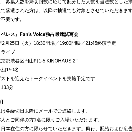
に、募集人数を締切回数に応じて配分した人数を当選数とした
選で落選された方は、以降の抽選でも対象とさせていただきま
は不要です。
レス』Fan’s Voice独占最速試写会
年2月25日（火）18:30開場／19:00開映／21:45終演予定
ロライブ
都渋谷区円山町1-5 KINOHAUS 2F
組150名
ゲストを迎えたトークイベントを実施予定です
133分
項】
には各締切日以降にメールでご連絡します。
本人とご同伴の方1名に限りご入場いただけます。
、日本在住の方に限らせていただきます。興行、配給および広