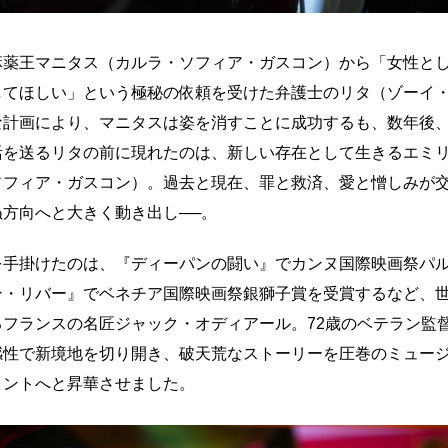
麻薬王マニタス（カルラ・ソフィア・ガスコン）から「女性と
してほしい」という極秘の依頼を受けた弁護士のリタ（ゾーイ
な計画により、マニタスは姿を消すことに成功するも、数年後
活を送るリタの前に現れたのは、新しい存在として生きるエミ
ソフィア・ガスコン）。過去と現在、罪と救済、愛と憎しみが
方向へと大きく動き出し──。
を手掛けたのは、『ディーパンの闘い』でカンヌ国際映画祭パ
ン・リバー』でベネチア国際映画祭銀獅子賞を受賞するなど、
るフランスの名匠ジャック・オディアール。72歳のベテラン監
感性で新境地を切り開き、破天荒なストーリーを圧巻のミュー
メントへと昇華させました。