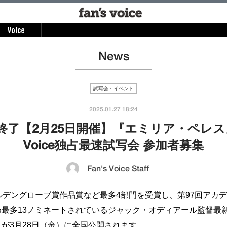
News
試写会・イベント
2025.01.27 18:24
終了【2月25日開催】『エミリア・ペレス』F
Voice独占最速試写会 参加者募集
Fan's Voice Staff
ルデングローブ賞作品賞など最多4部門を受賞し、第97回アカ
め最多13ノミネートされているジャック・オディアール監督最
が3月28日（金）に全国公開されます。