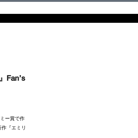
an’s
デミー賞で作
新作『エミリ