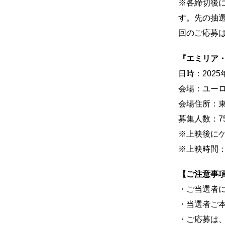
※各締切後
す。先の抽
回のご応募
『エミリア・ペ
日時：2025
会場：ユー
会場住所：東京
募集人数：75
※上映後に
※上映時間：
【ご注意事
・ご当選者
・当選者ご
・ご応募は