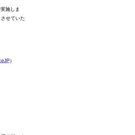
で実施しま
とさせていた
ceJP
）