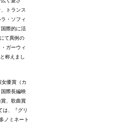
で広く愛さ
ナ、トランス
ルラ・ソフィ
て国際的に活
祭にて異例の
タ・ガーウィ
」と称えまし
演女優賞（カ
、国際長編映
曲賞、歌曲賞
しては、『グリ
最多ノミネート