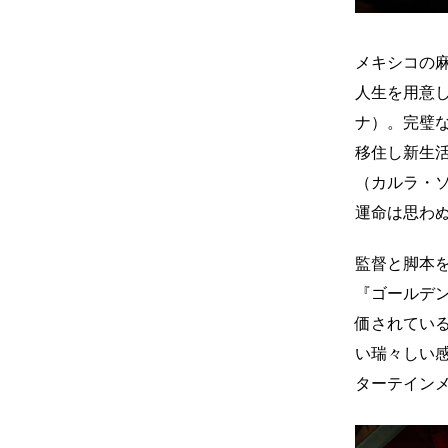
メキシコの
人生を用意
ナ）。完璧
移住し新生
（カルラ・
運命は思わぬ
監督と脚本
『ゴールデ
価されてい
い瑞々しい
ターテイン