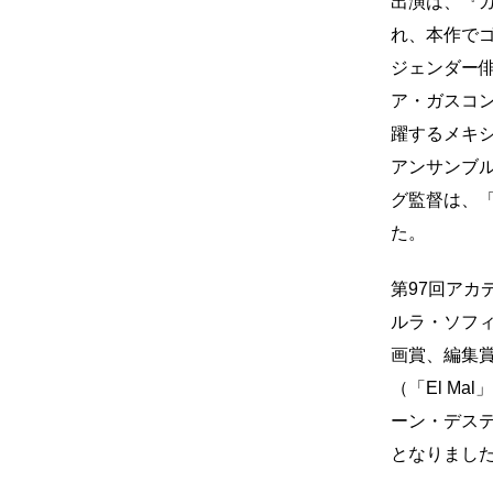
出演は、『
れ、本作で
ジェンダー
ア・ガスコ
躍するメキシ
アンサンブ
グ監督は、「
た。
第97回ア
ルラ・ソフ
画賞、編集
（「El Ma
ーン・デステ
となりまし