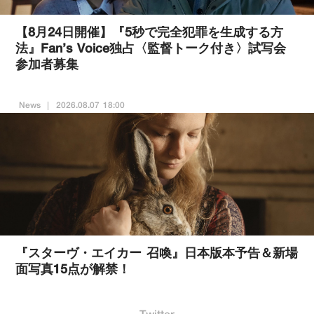
【8月24日開催】『5秒で完全犯罪を生成する方
法』Fan’s Voice独占〈監督トーク付き〉試写会
参加者募集
News
2026.08.07 18:00
『スターヴ・エイカー 召喚』日本版本予告＆新場
面写真15点が解禁！